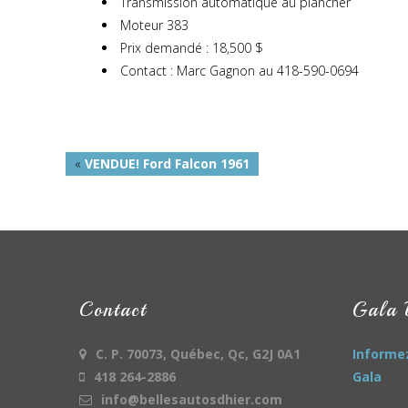
Transmission automatique au plancher
Moteur 383
Prix demandé : 18,500 $
Contact : Marc Gagnon au 418-590-0694
«
VENDUE! Ford Falcon 1961
Contact
Gala
C. P. 70073, Québec, Qc, G2J 0A1
Informez
418 264-2886
Gala
info@bellesautosdhier.com