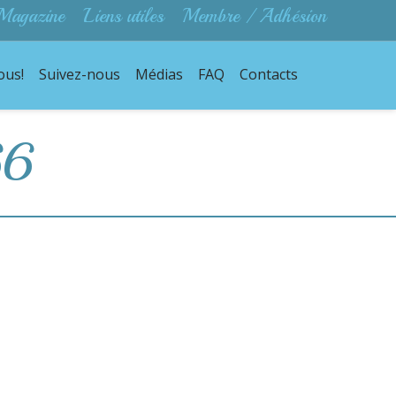
Magazine
Liens utiles
Membre / Adhésion
ous!
Suivez-nous
Médias
FAQ
Contacts
66