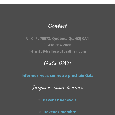
Contact
C. P. 70073, Québec, Qc, G2J 0A1
418 264-2886
info@bellesautosdhier.com
Gala BAH
Informez-vous sur notre prochain Gala
Joignez-vous à nous
Devenez bénévole
Devenez membre