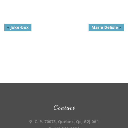
«
Juke-box
Marie Delisle
»
Contact
C. P. 70073, Québec, Qc, G2J 0A1