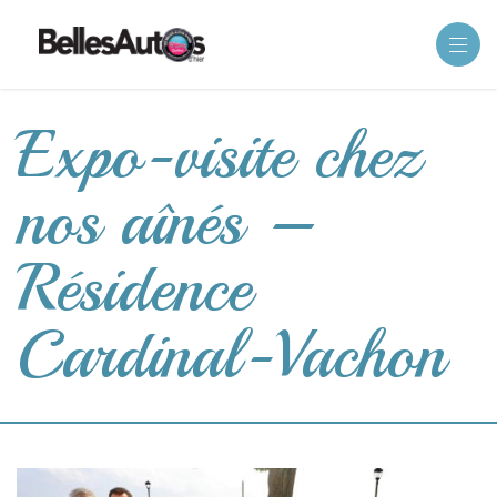
Expo-visite chez
nos aînés –
Résidence
Cardinal-Vachon