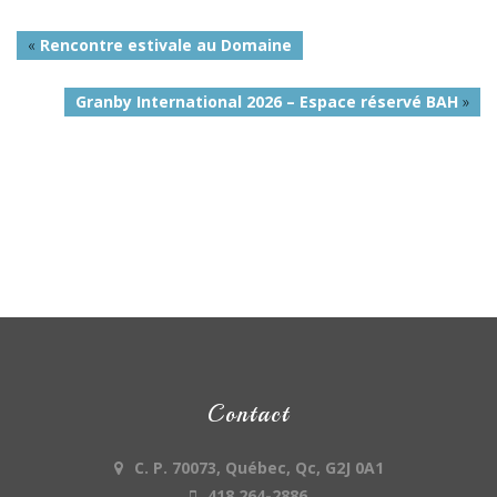
«
Rencontre estivale au Domaine
Granby International 2026 – Espace réservé BAH
»
Contact
C. P. 70073, Québec, Qc, G2J 0A1
418 264-2886