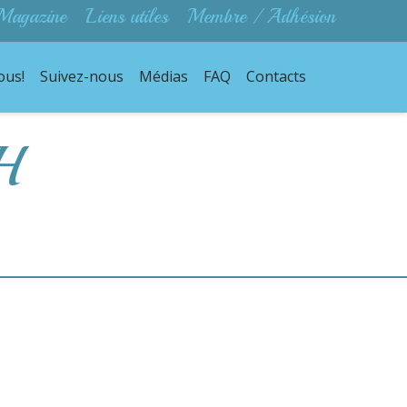
Magazine
Liens utiles
Membre / Adhésion
ous!
Suivez-nous
Médias
FAQ
Contacts
H