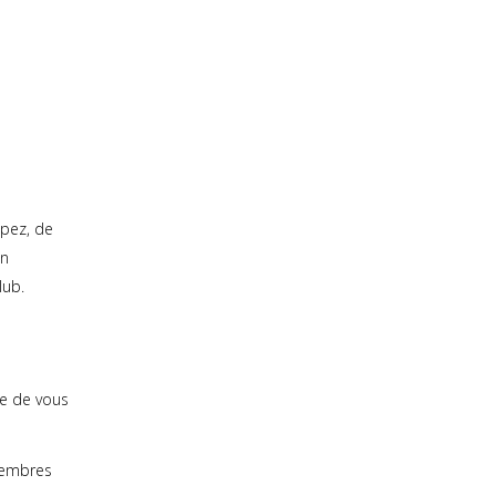
ipez, de
en
lub.
e de vous
membres