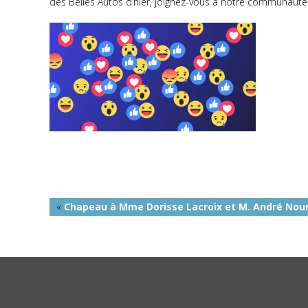
des Belles Autos d’hier, joignez-vous à notre communauté
«
Chapeau à Mme Dorisse Lacroix et M. André Nou